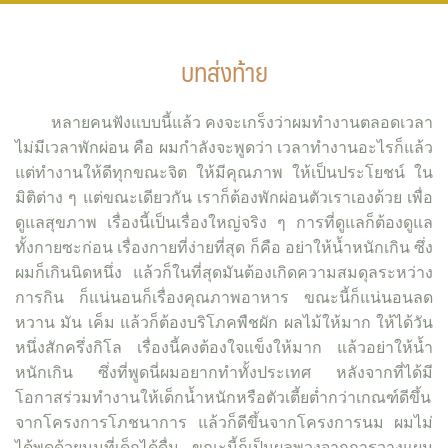
บทส่งท้าย
หลายคนฟังแบบนี้แล้ว คงจะเกร็งว่าผมทำงานตลอดเวลา
ไม่มีเวลาพักผ่อน คือ ผมกำลังจะพูดว่า เวลาทำงานอะไรก็แล้ว
แต่ทำงานให้ดีทุกขณะจิต ให้มีคุณภาพ ให้เป็นประโยชน์ ใน
มิติต่าง ๆ แต่ขณะเดียวกัน เราก็ต้องพักผ่อนตัวเราเองด้วย เพื่อ
ดูแลสุขภาพ เรื่องนี้เป็นเรื่องใหญ่จริง ๆ การที่ดูแลก็ต้องดูแล
ทั้งกายซะก่อน เรื่องกายที่ง่ายที่สุด ก็คือ อย่าให้น้ำหนักเกิน ซึ่ง
ผมก็เกินนิดหนึ่ง แล้วก็ในที่สุดมันต้องเกิดความสมดุลระหว่าง
การกิน ก็แน่นอนก็เรื่องคุณภาพอาหาร ขณะนี้ก็แน่นอนลด
หวาน มัน เค็ม แล้วก็ต้องบริโภคพืชผัก ผลไม้ให้มาก ให้ได้วัน
หนึ่งสักครึ่งกิโล เรื่องนี้คงต้องใจแข็งให้มาก แล้วอย่าให้น้ำ
หนักเกิน ซึ่งที่พูดนี่ผมอยากทำทั้งประเทศ หลังจากที่ได้มี
โอกาสร่วมทำงานให้เด็กน้ำหนักหรือตัวเตี้ยต่ำกว่าเกณฑ์ดีขึ้น
จากโครงการโภชนาการ แล้วก็ดีขึ้นจากโครงการนม ผมไม่
ได้พูดด้วยนมที่เด็กได้ดื่ม ขณะนี้ก็เป็นผลพวงจากการวางแผน