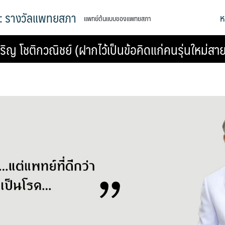
ล: รางวัลแพทยสภา
ห
แพทย์ต้นแบบของแพทยสภา
ิญ โชติกวณิชย์ (ฝากไว้เป็นข้อคิดแก่คนรุ่นใหม่ส