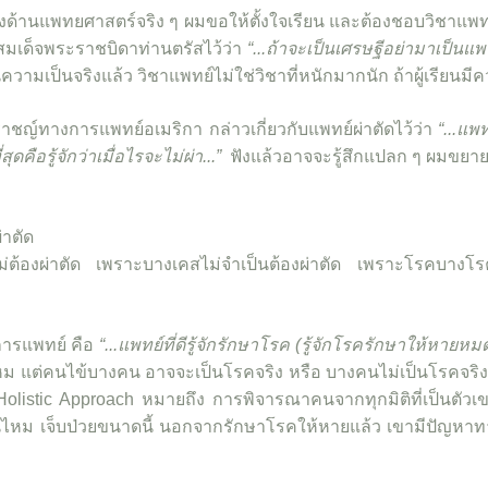
านแพทยศาสตร์จริง ๆ ผมขอให้ตั้งใจเรียน และต้องชอบวิชาแพทย์จ
สมเด็จพระราชบิดาท่านตรัสไว้ว่า
“...ถ้าจะเป็นเศรษฐีอย่ามาเป็นแพทย
วามเป็นจริงแล้ว วิชาแพทย์ไม่ใช่วิชาที่หนักมากนัก ถ้าผู้เรียนมีค
างการแพทย์อเมริกา กล่าวเกี่ยวกับแพทย์ผ่าตัดไว้ว่า
“...แพท
่สุดคือรู้จักว่าเมื่อไรจะไม่ผ่า...”
ฟังแล้วอาจจะรู้สึกแปลก ๆ ผมขยาย
ผ่าตัด
ไรจะไม่ต้องผ่าตัด เพราะบางเคสไม่จำเป็นต้องผ่าตัด เพราะโรคบา
ารแพทย์ คือ
“...แพทย์ที่ดีรู้จักรักษาโรค (รู้จักโรครักษาให้หายหมด)
หม แต่คนไข้บางคน อาจจะเป็นโรคจริง หรือ บางคนไม่เป็นโรคจริง 
ก Holistic Approach หมายถึง การพิจารณาคนจากทุกมิติที่เป็นตัวเ
งอื่นไหม เจ็บป่วยขนาดนี้ นอกจากรักษาโรคให้หายแล้ว เขามีปัญห