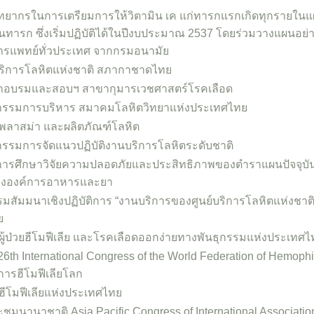
ิทยากรในการเตรียมการให้วิตามิน เค แก่ทารกแรกเกิดทุกรายในแ
นทารก ซึ่งเริ่มปฏิบัติได้ในปีงบประมาณ 2537 โดยร่วมวางแผนอย่า
รแพทย์ทั่วประเทศ จากกรมอนามัย
์บริการโลหิตแห่งชาติ สภากาชาดไทย
ึกอบรมและสอบฯ สาขากุมารเวชศาสตร์โรคเลือด
กรรมการบริหาร สมาคมโลหิตวิทยาแห่งประเทศไทย
กพลาสม่า และผลิตภัณฑ์โลหิต
กรรมการจัดแนวปฏิบัติงานบริการโลหิตระดับชาติ
รศึกษาวิจัยความปลอดภัยและประสิทธิภาพของตำราแผนปัจจุบันใ
ององค์การอาหารและยา
สัมมนาเชิงปฏิบัติการ “งานบริการของศูนย์บริการโลหิตแห่งชาติ
ย
้ป่วยฮีโมฟีเลีย และโรคเลือดออกง่ายทางพันธุกรรมแห่งประเทศไ
 26th International Congress of the World Federation of Hemoph
การฮีโมฟีเลียโลก
ฮีโมฟีเลียแห่งประเทศไทย
ะชุมนานาชาติ Asia Pacific Congress of International Association