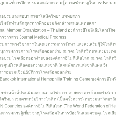
กฎเกณฑ์การฝึกอบรมและสอบความรู้ความชำนาญในการประกอบว
ึกอบรมและสอบฯ สาขาโลหิตวิทยา แพทยสภา
ิเริ่มจัดทำหลักสูตรการฝึกอบรมดังกล่าวเสนอแพทยสภา
ional Member Organization – Thailand องค์การฮีโมฟีเลียโลก(The
รวารสาร Journal Medical Progress
กรรมการทางวิชาการในคณะกรรมการจัดหา และส่งเสริมผู้ให้โลห
ุกรรมการภาวะโรคเลือดออกง่าย สมาคมโลหิตวิทยาแห่งประเท
ึกอบรมโรคเลือดออกง่ายขององค์การฮีโมฟีเลียโลก สมาคมโลหิต
รศูนย์โรคเลือดออกง่ายแห่งชาติ (แผนพัฒนาแห่งชาติแผน 5)
รอบรมเชิงปฏิบัติการโรคเลือดออกง่าย
, Bangkok International Hemophilia Training Centerองค์การฮีโมฟ
พื่อทำหน้าที่ประเมินผลงานทางวิชาการ ศาสตราจารย์ และศาสตรา
ิตวิทยา เวชศาสตร์บริการโลหิต (เป็นครั้งคราว) ทบวงมหาวิทยาลั
N Countries องค์การฮีโมฟีเลียโลก (The World Federation of He
ณะกรรมการผู้เชี่ยวชาญโรคเลือดในการป้องกันและควบคุมโรคเล