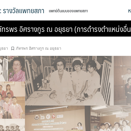
ล: รางวัลแพทยสภา
ห
แพทย์ต้นแบบของแพทยสภา
ัทรพร อิศรางกูร ณ อยุธยา (การดำรงตำแหน่งอื่น
ยุธยา
ภัทรพร อิศรางกูร ณ อยุธยา