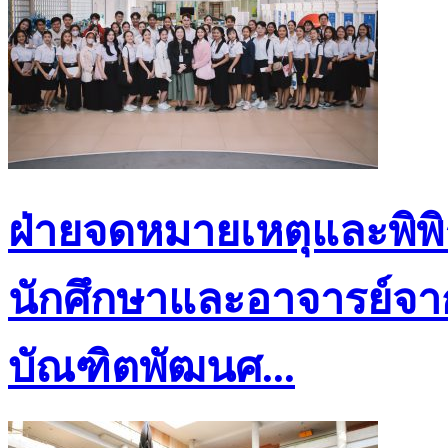
ฝ่ายจดหมายเหตุและพิพ
นักศึกษาและอาจารย์จา
บัณฑิตพัฒนศ...