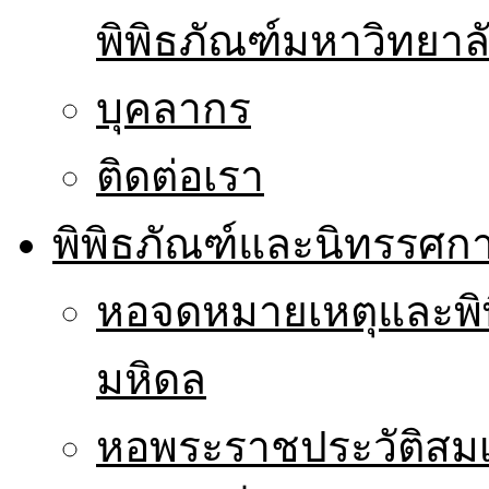
พิพิธภัณฑ์มหาวิทยาล
บุคลากร
ติดต่อเรา
พิพิธภัณฑ์และนิทรรศก
หอจดหมายเหตุและพิ
มหิดล
หอพระราชประวัติส