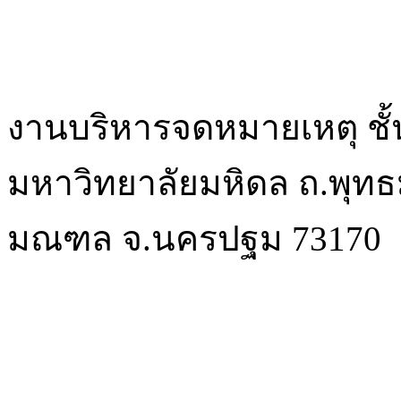
งานบริหารจดหมายเหตุ ชั้
มหาวิทยาลัยมหิดล ถ.พุท
มณฑล จ.นครปฐม 73170