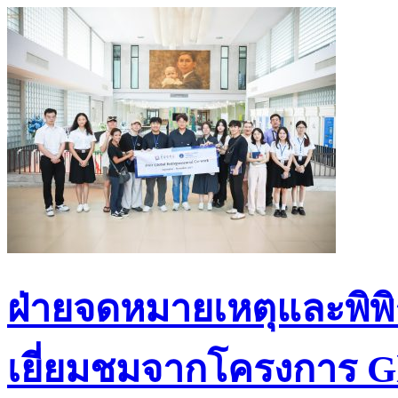
ฝ่ายจดหมายเหตุและพิพิธ
เยี่ยมชมจากโครงการ Gl