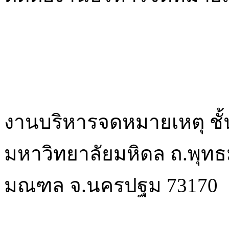
งานบริหารจดหมายเหตุ ชั้
มหาวิทยาลัยมหิดล ถ.พุท
มณฑล จ.นครปฐม 73170