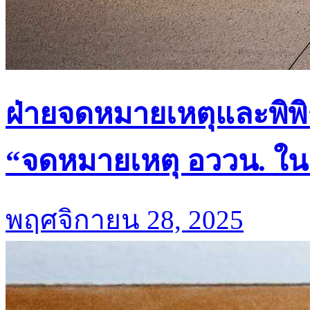
ฝ่ายจดหมายเหตุและพิพิ
“จดหมายเหตุ อววน. ในยุ
พฤศจิกายน 28, 2025