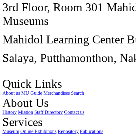
3rd Floor, Room 301 Mahid
Museums
Mahidol Learning Center Bu
Salaya, Putthamonthon, Na
Quick Links
About us
MU Guide
Merchandises
Search
About Us
History
Mission
Staff Directory
Contact us
Services
Museum
Online Exhibitions
Repository
Publications