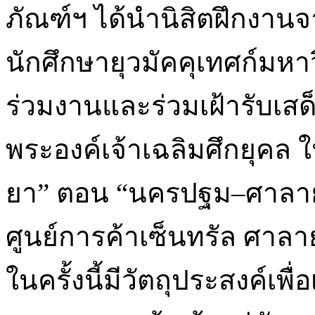
ภัณฑ์ฯ ได้นำนิสิตฝึกงาน
นักศึกษายุวมัคคุเทศก์มหา
ร่วมงานและร่วมเฝ้ารับเส
พระองค์เจ้าเฉลิมศึกยุค
ยา” ตอน “นครปฐม–ศาลาย
ศูนย์การค้าเซ็นทรัล ศาล
ในครั้งนี้มีวัตถุประสงค์เพ