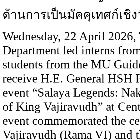
ด้านการเป็นมัคคุเทศก์เช
Wednesday, 22 April 2026,
Department led interns fro
students from the MU Guide 
receive H.E. General HSH P
event “Salaya Legends: Na
of King Vajiravudh” at Cen
event commemorated the cen
Vajiravudh (Rama VI) and th