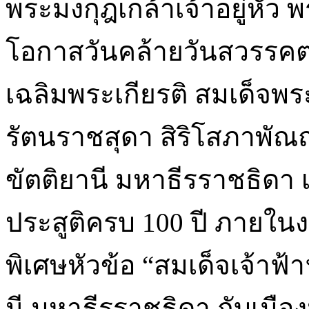
พระมงกุฎเกล้าเจ้าอยู่หัว 
โอกาสวันคล้ายวันสวรรคต
เฉลิมพระเกียรติ สมเด็จพร
รัตนราชสุดา สิริโสภาพ
ขัตติยานี มหาธีรราชธิดา 
ประสูติครบ 100 ปี ภายใ
พิเศษหัวข้อ “สมเด็จเจ้า
นี มหาธีรราชธิดา กับเม