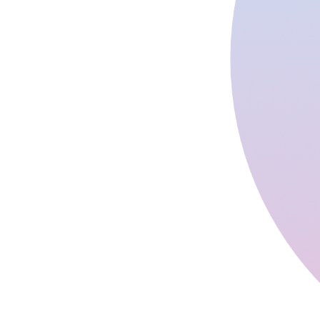
สิรินธรทันตพิพิธ