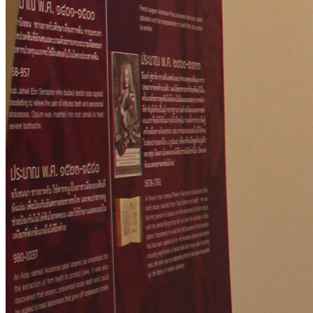
หอจดหมายเหตุและพิพิธ