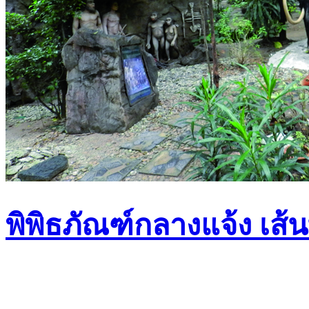
พิพิธภัณฑ์กลางแจ้ง เส้