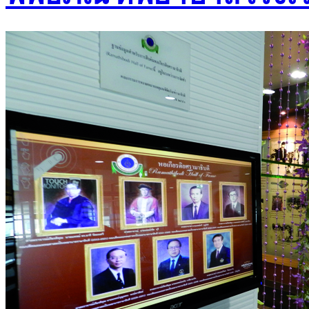
พิพิธภัณฑ์สตางค์ มงคล