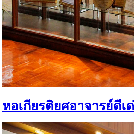
หอเกียรติยศอาจารย์ดีเด