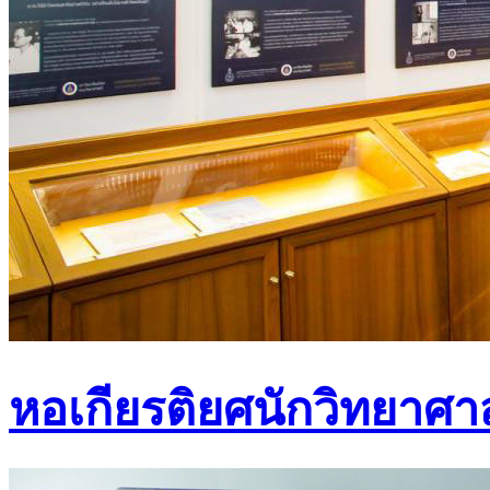
หอเกียรติยศนักวิทยาศาส