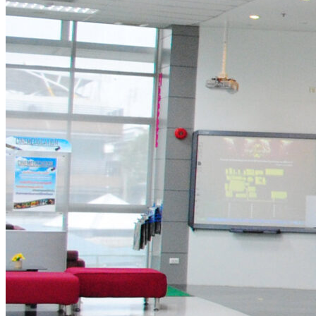
หอเกียรติยศแห่งรามาธิบ