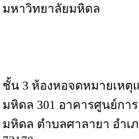
มหาวิทยาลัยมหิดล
ชั้น 3 ห้องหอจดหมายเหตุ
มหิดล 301 อาคารศูนย์การเ
มหิดล ตําบลศาลายา อํา