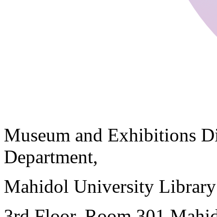
Museum and Exhibitions Di
Department,
Mahidol University Librar
3rd Floor, Room 301 Mahid