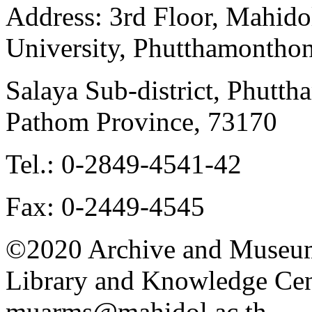
Address: 3rd Floor, Mahido
University, Phutthamonthon
Salaya Sub-district, Phutt
Pathom Province, 73170
Tel.: 0-2849-4541-42
Fax: 0-2449-4545
©2020 Archive and Museum
Library and Knowledge Cent
muarms@mahidol.ac.th