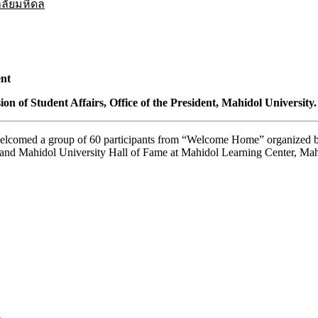
ลัยมหิดล
ent
of Student Affairs, Office of the President, Mahidol University.
omed a group of 60 participants from “Welcome Home” organized by th
 and Mahidol University Hall of Fame at Mahidol Learning Center, Ma