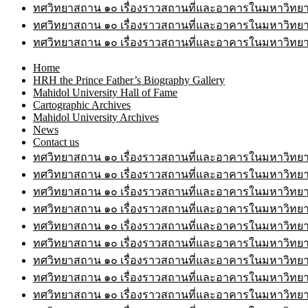
ทศวิทยาสถาน ๑๐ เรื่องราวสถานที่และอาคารในมหาวิทยา
ทศวิทยาสถาน ๑๐ เรื่องราวสถานที่และอาคารในมหาวิทยา
ทศวิทยาสถาน ๑๐ เรื่องราวสถานที่และอาคารในมหาวิทยา
Home
HRH the Prince Father’s Biography Gallery
Mahidol University Hall of Fame
Cartographic Archives
Mahidol University Archives
News
Contact us
ทศวิทยาสถาน ๑๐ เรื่องราวสถานที่และอาคารในมหาวิทยา
ทศวิทยาสถาน ๑๐ เรื่องราวสถานที่และอาคารในมหาวิทยา
ทศวิทยาสถาน ๑๐ เรื่องราวสถานที่และอาคารในมหาวิทยา
ทศวิทยาสถาน ๑๐ เรื่องราวสถานที่และอาคารในมหาวิทยา
ทศวิทยาสถาน ๑๐ เรื่องราวสถานที่และอาคารในมหาวิทยา
ทศวิทยาสถาน ๑๐ เรื่องราวสถานที่และอาคารในมหาวิทยา
ทศวิทยาสถาน ๑๐ เรื่องราวสถานที่และอาคารในมหาวิทยา
ทศวิทยาสถาน ๑๐ เรื่องราวสถานที่และอาคารในมหาวิทยา
ทศวิทยาสถาน ๑๐ เรื่องราวสถานที่และอาคารในมหาวิทยา