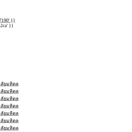
ลัยมหิดล
ลัยมหิดล
ลัยมหิดล
ลัยมหิดล
ลัยมหิดล
ลัยมหิดล
ลัยมหิดล