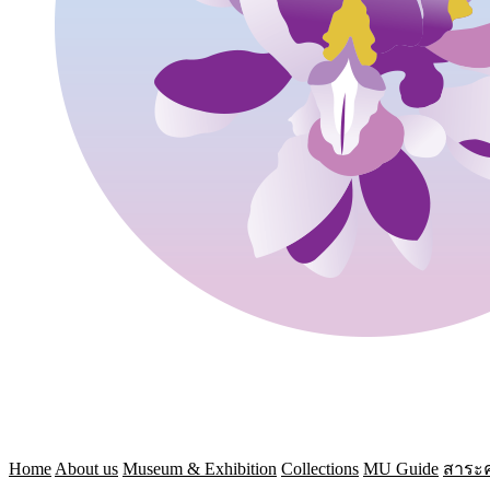
Home
About us
Museum & Exhibition
Collections
MU Guide
สาระค