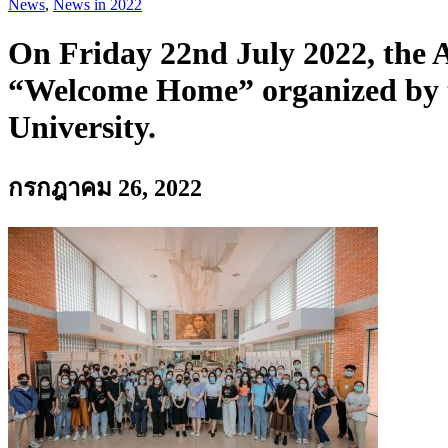
News
,
News in 2022
On Friday 22nd July 2022, the
“Welcome Home” organized by the
University.
กรกฎาคม 26, 2022