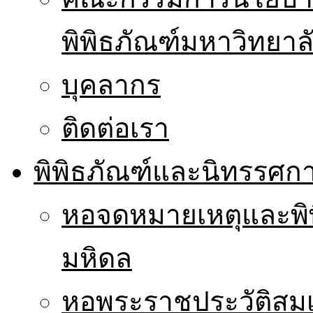
พิพิธภัณฑ์มหาวิทยาล
บุคลากร
ติดต่อเรา
พิพิธภัณฑ์และนิทรรศก
หอจดหมายเหตุและพิ
มหิดล
หอพระราชประวัติส