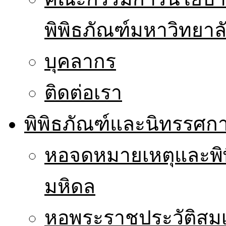
พิพิธภัณฑ์มหาวิทยาล
บุคลากร
ติดต่อเรา
พิพิธภัณฑ์และนิทรรศก
หอจดหมายเหตุและพิ
มหิดล
หอพระราชประวัติส