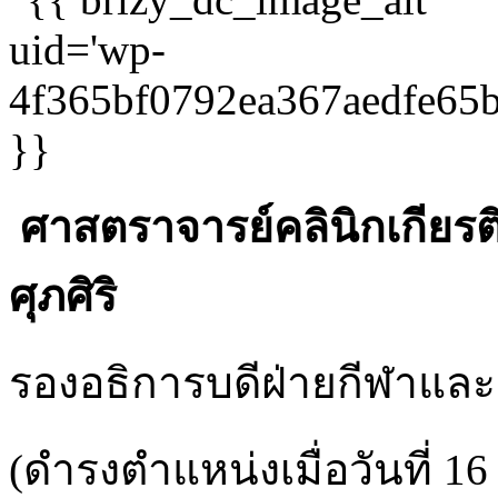
ศาสตราจารย์คลินิกเกียรต
ศุภศิริ
รองอธิการบดีฝ่ายกีฬาและ
(ดำรงตำแหน่งเมื่อวันที่ 1