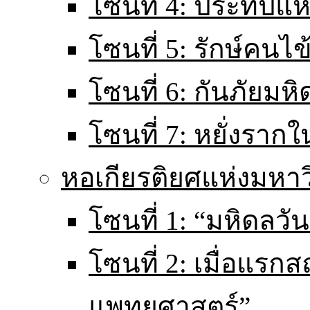
โซนที่ 4: ประทีปแ
โซนที่ 5: รักษ์คนไ
โซนที่ 6: กันภัยมหิ
โซนที่ 7: หยั่งราก
หอเกียรติยศแห่งมหา
โซนที่ 1: “มหิดลวันน
โซนที่ 2: เมื่อแร
แพทยศาสตร์”