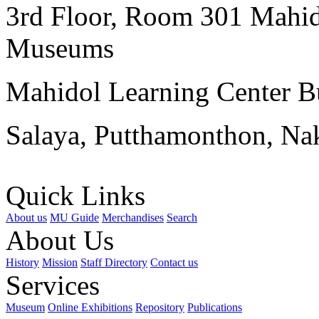
3rd Floor, Room 301 Mahid
Museums
Mahidol Learning Center Bu
Salaya, Putthamonthon, Na
Quick Links
About us
MU Guide
Merchandises
Search
About Us
History
Mission
Staff Directory
Contact us
Services
Museum
Online Exhibitions
Repository
Publications