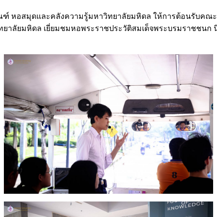
ัณฑ์ หอสมุดและคลังความรู้มหาวิทยาลัยมหิดล ให้การต้อนรับคณะอา
าลัยมหิดล เยี่ยมชมหอพระราชประวัติสมเด็จพระบรมราชชนก นิทรร