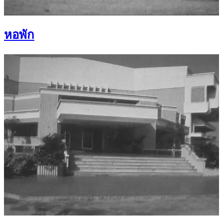
หอพัก