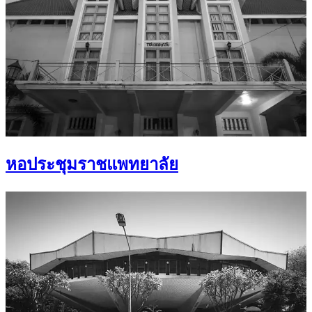
หอประชุมราชแพทยาลัย