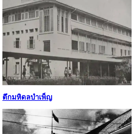
ตึกมหิดลบำเพ็ญ