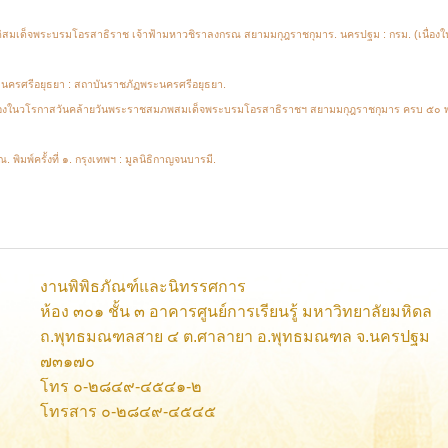
ิสมเด็จพระบรมโอรสาธิราช เจ้าฟ้ามหาวชิราลงกรณ สยามมกุฎราชกุมาร. นครปฐม : กรม. (เนื
นครศรีอยุธยา : สถาบันราชภัฏพระนครศรีอยุธยา.
เนื่องในวโรกาสวันคล้ายวันพระราชสมภพสมเด็จพระบรมโอรสาธิราชฯ สยามมกุฎราชกุมาร ครบ ๕๐ พ
ิมพ์ครั้งที่ ๑. กรุงเทพฯ : มูลนิธิกาญจนบารมี.
งานพิพิธภัณฑ์และนิทรรศการ
ห้อง ๓๐๑ ชั้น ๓ อาคารศูนย์การเรียนรู้ มหาวิทยาลัยมหิดล
ถ.พุทธมณฑลสาย ๔ ต.ศาลายา อ.พุทธมณฑล จ.นครปฐม
๗๓๑๗๐
โทร ๐-๒๘๔๙-๔๕๔๑-๒
โทรสาร ๐-๒๘๔๙-๔๕๔๕