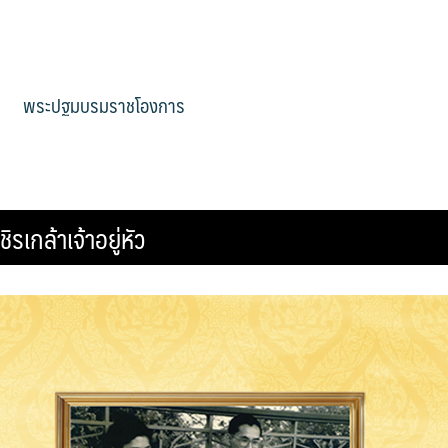
พระปฐมบรมราชโองการ
กล้าเจ้าอยู่หัว