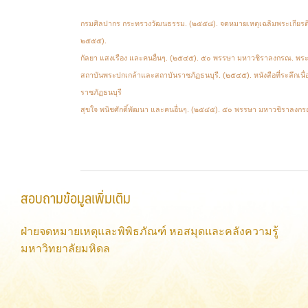
กรมศิลปากร กระทรวงวัฒนธรรม. (๒๕๕๘). จดหมายเหตุเฉลิมพระเกียรต
๒๕๕๕).
กัลยา แสงเรือง และคนอื่นๆ. (๒๕๔๕). ๕๐ พรรษา มหาวชิราลงกรณ. พระ
สถาบันพระปกเกล้าและสถาบันราชภัฏธนบุรี. (๒๕๔๕). หนังสือที่ระลึก
ราชภัฏธนบุรี
สุขใจ พนิชศักดิ์พัฒนา และคนอื่นๆ. (๒๕๔๕). ๕๐ พรรษา มหาวชิราลงกรณ. พ
สอบถามข้อมูลเพิ่มเติม
ฝ่ายจดหมายเหตุและพิพิธภัณฑ์ หอสมุดและคลังความรู้
มหาวิทยาลัยมหิดล