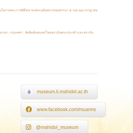
่องในโอกาสพระราชพิธีมหามงคลเฉลิมพระชนมพรรษา ๕ รอบ ๒๘ กรกฎาคม
รรษา. กรุงเทพฯ : จัดพิมพ์เผยแพร่โดยสถาบันพระปกเกล้าและสถาบัน
museum.li.mahidol.ac.th
www.facebook.com/muarms
@mahidol_museum