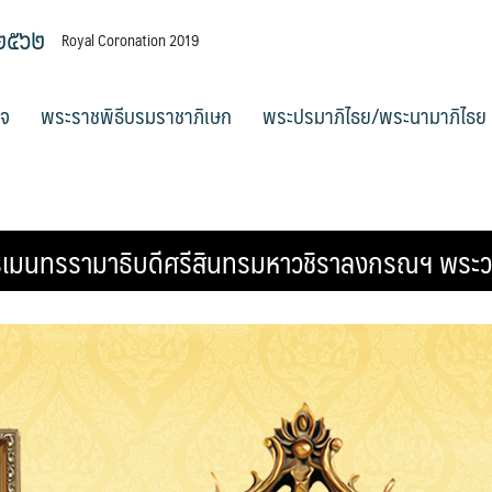
 ๒๕๖๒
Royal Coronation 2019
ิจ
พระราชพิธีบรมราชาภิเษก
พระปรมาภิไธย/พระนามาภิไธย
มนทรรามาธิบดีศรีสินทรมหาวชิราลงกรณฯ พระวชิรเ