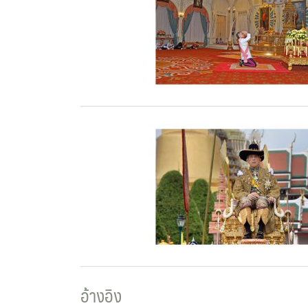
อ้างอิง