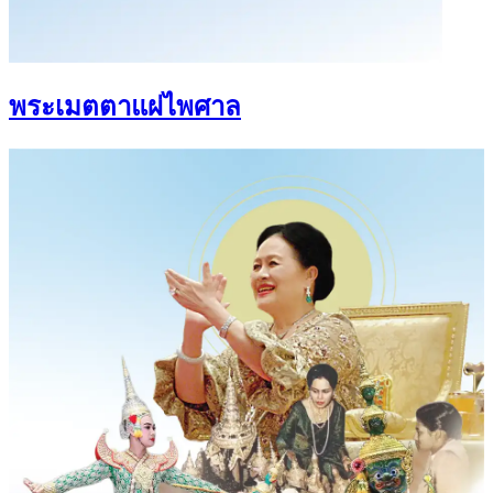
พระเมตตาแผ่ไพศาล