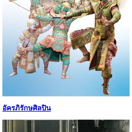
อัครภิรักษศิลปิน