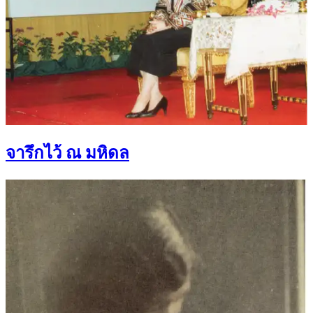
จารึกไว้ ณ มหิดล