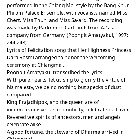
performed in the Chiang Mai style by the Bang Khun
Phrom Palace Ensemble, with vocalists named Miss
Chert, Miss Thun, and Miss Sa-ard. The recording
was made by Parlophon Carl Lindström A-G, a
company from Germany. (Poonpit Amatyakul, 1997:
244-248)
Lyrics of Felicitation song that Her Highness Princess
Dara Rasmi arranged to honor the welcoming
ceremony at Chiangmai.
Poonpit Amatyakul transcribed the lyrics:
With pure hearts, let us sing to glorify the virtue of
his majesty, we being nothing but specks of dust
compared.
King Prajadhipok, and the queen are of
incomparable virtue and nobility, celebrated all over.
Revered we spirits of ancestors, men and angels
celebrate alike.
A good fortune, the steward of Dharma arrived in