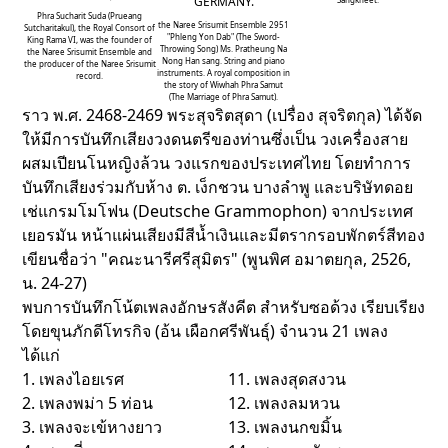
GERMANY.
Phra Sucharit Suda (Prueang
the Naree Srisumit Ensemble 2951
Sutcharitakul), the Royal Consort of
"Phleng Yon Dab" (The Sword-
King Rama VI, was the founder of
Throwing Song) Ms. Pratheung Na
the Naree Srisumit Ensemble and
Nong Han sang. String and piano
the producer of the Naree Srisumit
instruments. A royal composition in
record.
the story of Wiwhah Phra Samut
(The Marriage of Phra Samut).
ราว พ.ศ. 2468-2469 พระสุจริตสุดา (เปรื่อง สุจริตกุล) ได้จัด
ให้มีการบันทึกเสียงวงดนตรีของท่านซึ่งเป็น วงเครื่องสาย
ผสมเปียนโนหญิงล้วน วงแรกของประเทศไทย โดยทำการ
บันทึกเสียงร่วมกับห้าง ต. เง็กชวน บางลำพู และบริษัทดอย
เช่แกรมโมโฟน (Deutsche Grammophon) จากประเทศ
เยอรมัน หน้าแผ่นเสียงมีสีน้ำเงินและมีตรากรอบพักตร์สีทอง
เขียนชื่อว่า "คณะนารีศรีสุมิตร" (พูนพิศ อมาตยกุล, 2526,
น. 24-27)
พบการบันทึกโน้ตเพลงอักษรสังคีต สำหรับซอด้วง เรียบเรียง
โดยขุนภักดีโทรกิจ (อ้น เผือกศรีพันธุ์) จำนวน 21 เพลง
ได้แก่
1. เพลงไอยเรศ
11. เพลงสุดสงวน
2. เพลงพม่า 5 ท่อน
12. เพลงลมหวน
3. เพลงจะเข้หางยาว
13. เพลงนกขมิ้น