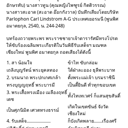
อักษรทับ) นางสาวทูน (คุณหญิงไพฑูรย์ กิตติวรรณ)
นางสาวสะอาด (สะอาด อ๊อกกังวาล) บันทึกเสียงโดยบริษัท
Parlophon Carl Lindstrom A-G ประเทศเยอรมนี (พูนพิศ
อมาตยกุล, 2540, น. 244-248)
บทร้องถวายพระพร พระราชชายาเจ้าดารารัศมีทรงโปรด
ให้ขับร้องเฉลิมพระเกียรติในวันพิธีรับเสด็จฯ มณฑล
เชียงใหม่ พูนพิศ อมาตยกุล ถอดเสียงได้ดังนี้
1. สา น้อมใจ
ข้าไท ขับกล่อม
เถลิงบุญรัตน์ พระยุคลทอง
ใต้ฝ่าละออง ธุลีพระบาท
2. บรมนาถ พระปกเกศเกล้า
ตั้งพระแม่เจ้า บรมราชินี
ทรงบุญญฤทธิ์ พระบารมี
เป็นตี้ยินดี ทั่วทุกขอบเขต
3. พระเสื้อทรงเมือง เมลืองฤทธิ์
ทั้งไทเทเวศร์ ก็แสนสุขสันติ์
เดช
เกิดในเขตขันธ์ จังวัด
เป็นศุภนิมิต เศวตทรงธรรม์
เชียงใหม่
4. รับเสด็จ.....................
ก็บังเกิดพลาย.......เรืองศรี