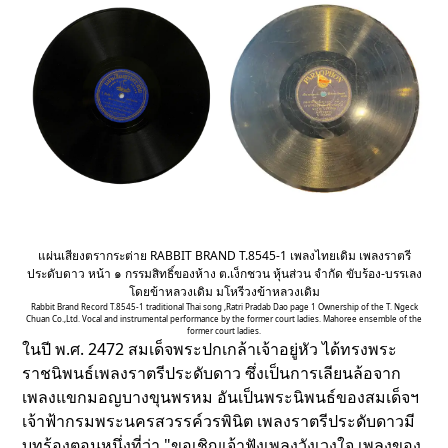
แผ่นเสียงตรากระต่าย RABBIT BRAND T.8545-1 เพลงไทยเดิม เพลงราตรี
ประดับดาว หน้า ๑ กรรมสิทธิ์ของห้าง ต.เง็กชวน หุ้นส่วน จำกัด ขับร้อง-บรรเลง
โดยข้าหลวงเดิม มโหรีวงข้าหลวงเดิม
Rabbit Brand Record T.8545-1 traditional Thai song ,Ratri Pradab Dao page 1 Ownership of the T. Ngeck
Chuan Co.,Ltd. Vocal and instrumental performance by the former court ladies. Mahoree ensemble of the
former court ladies.
ในปี พ.ศ. 2472 สมเด็จพระปกเกล้าเจ้าอยู่หัว ได้ทรงพระ
ราชนิพนธ์เพลงราตรีประดับดาว ซึ่งเป็นการเลียนล้อจาก
เพลงแขกมอญบางขุนพรหม อันเป็นพระนิพนธ์ของสมเด็จฯ
เจ้าฟ้ากรมพระนครสวรรค์วรพินิต เพลงราตรีประดับดาวมี
บทร้องตอนหนึ่งที่ว่า "ขอเชิญเจ้าฟังเพลงวังเวงใจ เพลงของ