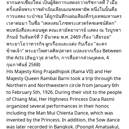
จากนครเชียงใหม่ เป็นผู้จัดการแสดงถวายรัชกาลที่ 7 เมื่อ
ครั้งเสด็จพระราชดำเนินเลียบมณฑลพายัพ หนึ่งในนั้นคือ
การแสดง ระบำซอ ได้ถูกบันทึกแผ่นเสียงที่กรุงเทพมหานคร
เวลาต่อมา ในชื่อ "เพลงสมโภชพระเสวตร์คชเดชน์ดิลก"
พบหนังสือละคอนพูด คณะสามัคยาจารย์ แสดง ณ วังบูรพา
ภิรมย์ วันจันทร์ที่ 7 มีนาคม พ.ศ. 2469 เรื่อง "เสียรอย"
พระยาโอวาทวรกิจ ผูกเรื่องและแต่ง กับเรื่อง "ละคร
ข้าพเจ้า" พระยาไพศาลศิลปสาตร แปลงจากเรื่อง Between
the Acts (อัษฎาวุธ สาคริก, การสื่อสารส่วนบุคคล, 4
กุมภาพันธ์ 2568)
His Majesty King Prajadhipok (Rama VII) and Her
Majesty Queen Rambai Barni took a trip through the
Northern and Northwestern circle from January 6th
to February 5th, 1926. During their visit to the people
of Chiang Mai, Her Highness Princess Dara Rasmi
organized several performances in their honor,
including the Man Mui Chienta Dance, which was
invented by the Princess. In addition, the Sow dance
was later recorded in Bangkok. (Poonpit Amatyakul,