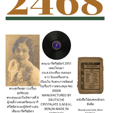
2468
คณะนารีศรีสุมิตร์ 2951
เพลงโยนดา
บน.ส.ประเทือง ณหนอง
หาร ร้องเครื่องสาย
เปียนโน รับพระราชนิพนธ์
ในเรื่องวิวาหพระสมุท No.
พระสุจริตสุดา (เปรื่อง
30008
สุจริตกุล)
MANUFACTURED BY
พระสนมเอกในรัชกาลที่ 6
หนังสือโน้ตเพลงอักษร
DEUTSCHE
ผู้ก่อตั้งวงดนตรีคณะนารี
สังคีต
CRYSTALATE G.M.B.H.,
ศรีสุมิตรและผู้จัดทำแผ่น
BERLIN-MADE IN
Musical score book, Akson
เสียงนารีศรีสุมิตร
Sangkheet.