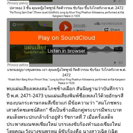
ปลาทอง 3 ชั้น คุณหญิงไพฑูรย์ กิตติวรรณ ขับร้อง ขึ้นวังไกลกังวล พ.ศ. 2472
"Pla Thong Sam Chan" (Three-Level Goldfish), sung by Khun Ying Phaithun Kittiwanna, performed at Klai
Kangwon Palace in 1929.
แขกมอญบางขุนพรหม เถา คุณหญิงไพฑูรย์ กิตติวรรณ ขับร้อง วังไกลกังวล พ.ศ.
2472
"Khaek Mon Bang Khun Phrom Thao," sung by Khun Ying Phaithun Kittiwanna, performed at Klai Kangwon
Palace in 1929.
พบแผ่นเสียงเพลงสมโภชช้างเผือก สันนิษฐานว่าบันทึกราว
ปี พ.ศ. 2471-2473 บนแผ่นเสียงพิมพ์ชื่อเพลงไว้ด้วยอักษรสี
ทองบนกระดาษกลมสีเขียวแก่ มีข้อความว่า "สมโภชพระ
เสวตร์คชเดชน์ดิลก" ซึ่งเป็นช้างเผือกคู่พระบารมีพระบาท
สมเด็จพระปกเกล้าเจ้าอยู่หัว รัชกาลที่ 7 เมื่อครั้งเสด็จ
ประพาสมณฑลเชียงใหม่ บรรเลงขับร้องทำนองเชียงใหม่
โดยคณะวังบางขุนพรหม ผู้ขับร้องคือ นางสาวเฉิด (เฉิด