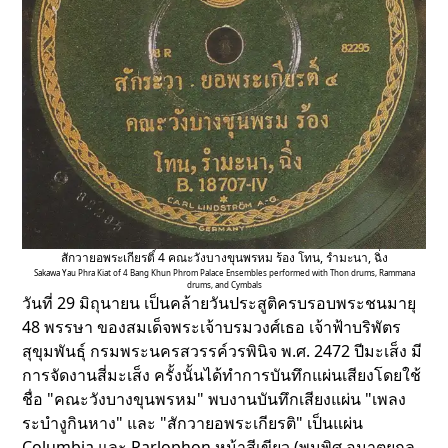
สักวายอพระเกียรติ์ 4 คณะวังบางขุนพรหม ร้อง โทน, รำมะนา, ฉิ่ง
Sakawa Yau Phra Kiat of 4 Bang Khun Phrom Palace Ensembles performed with Thon drums, Rammana
drums, and Cymbals
วันที่ 29 มิถุนายน เป็นคล้ายวันประสูติครบรอบพระชนมายุ
48 พรรษา ของสมเด็จพระเจ้าบรมวงศ์เธอ เจ้าฟ้าบริพัตร
สุขุมพันธุ์ กรมพระนครสวรรค์วรพินิจ พ.ศ. 2472 ปีมะเส็ง มี
การจัดงานสี่มะเส็ง ครั้งนั้นได้ทำการบันทึกแผ่นเสียงโดยใช้
ชื่อ "คณะวังบางขุนพรหม" พบงานบันทึกเสียงแผ่น "เพลง
ระบำงูกินหาง" และ "สักวายอพระเกียรติ" เป็นแผ่น
Columbia และ Parlophon หน้าสีเขียว (พูนพิศ อมาตยกุล,