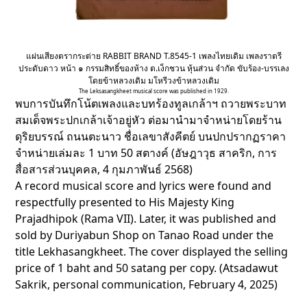
แผ่นเสียงตรากระต่าย RABBIT BRAND T.8545-1 เพลงไทยเดิม เพลงราตรี
ประดับดาว หน้า ๑ กรรมสิทธิ์ของห้าง ต.เง็กชวน หุ้นส่วน จำกัด ขับร้อง-บรรเลง
โดยข้าหลวงเดิม มโหรีวงข้าหลวงเดิม
The Leksasangkheet musical score was published in 1929.
พบการบันทึกโน้ตเพลงและบทร้องทูลเกล้าฯ ถวายพระบาท
สมเด็จพระปกเกล้าเจ้าอยู่หัว ต่อมานำมาจำหน่ายโดยร้าน
ดุริยบรรณ์ ถนนตะนาว ชื่อเลขาสังคีตย์ บนปกปรากฏราคา
จำหน่ายเล่มละ 1 บาท 50 สตางค์ (อัษฎาวุธ สาคริก, การ
สื่อสารส่วนบุคคล, 4 กุมภาพันธ์ 2568)
A record musical score and lyrics were found and
respectfully presented to His Majesty King
Prajadhipok (Rama VII). Later, it was published and
sold by Duriyabun Shop on Tanao Road under the
title Lekhasangkheet. The cover displayed the selling
price of 1 baht and 50 satang per copy. (Atsadawut
Sakrik, personal communication, February 4, 2025)