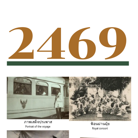
2469
ภาพเสด็จประพาส
ฟ้อนม่านมุ้ย
Portrait of the voyage
Royal consort