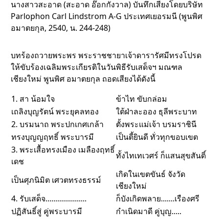
นางสาวสะอาด (สะอาด อ๊อกกังวาล) บันทึกเสียงโดยบริษัท
Parlophon Carl Lindstrom A-G ประเทศเยอรมนี (พูนพิศ
อมาตยกุล, 2540, น. 244-248)
บทร้องถวายพระพร พระราชชายาเจ้าดารารัศมีทรงโปรด
ให้ขับร้องเฉลิมพระเกียรติในวันพิธีรับเสด็จฯ มณฑล
เชียงใหม่ พูนพิศ อมาตยกุล ถอดเสียงได้ดังนี้
1. สา น้อมใจ
ข้าไท ขับกล่อม
เถลิงบุญรัตน์ พระยุคลทอง
ใต้ฝ่าละออง ธุลีพระบาท
2. บรมนาถ พระปกเกศเกล้า
ตั้งพระแม่เจ้า บรมราชินี
ทรงบุญญฤทธิ์ พระบารมี
เป็นตี้ยินดี ทั่วทุกขอบเขต
3. พระเสื้อทรงเมือง เมลืองฤทธิ์
ทั้งไทเทเวศร์ ก็แสนสุขสันติ์
เดช
เกิดในเขตขันธ์ จังวัด
เป็นศุภนิมิต เศวตทรงธรรม์
เชียงใหม่
4. รับเสด็จ.....................
ก็บังเกิดพลาย.......เรืองศรี
ปฏิสันธิ์สู่ คู่พระบารมี
กำเนิดมาดี คู่บุญ.....