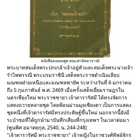
หนังสือละคอนพูด คณะสามัคยาจารย์
พระบาทสมเด็จพระปกเกล้าเจ้าอยู่หัวและสมเด็จพระนางเจ้า
รำไพพรรณี พระบรมราชินี เสด็จพระราชดำเนินเลียบ
มณฑลฝ่ายเหนือและมณฑลพายัพ ระหว่างวันที่ 6 มกราคม
ถึง 5 กุมภาพันธ์ พ.ศ. 2469 เมื่อครั้งเสด็จเยี่ยมราษฎรใน
นครเชียงใหม่ พระราชชายา เจ้าดารารัศมี ได้ทรงจัดการ
แสดงถวายหลายชุด โดยฟ้อนม่านมุยเชียงตา เป็นการแสดง
ชุดหนึ่งที่เจ้าดารารัศมีทรงประดิษฐ์ขึ้นใหม่ นอกจากนี้ยังมี
ระบำซอที่ได้ถูกนำมาบันทึกเสียงที่กรุงเทพฯ ในเวลาต่อมา
(พูนพิศ อมาตยกุล, 2540, น. 244-248)
"เจ้าดารารัศมี พระราชชายา" เจ้าหญิงในราชวงศ์ทิพย์จักร