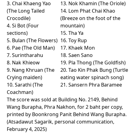
3. Chai Khaeng Yao
13. Nok Khamin (The Oriole)
(The Long Tailed
14. Lom Phat Chai Khao
Crocodile)
(Breeze on the foot of the
4. Si Bot (Four
mountain)
sections)
15. Tha Ya
5. Bulan (The Flowers)
16. Toy Rup
6. Pae (The Old Man)
17. Khaek Mon
7. Surintharahu
18. Saen Sano
8. Nak Khieow
19. Pla Thong (The Goldfish)
9. Nang Khruan (The
20. Tao Kin Phak Bung (Turtle
Crying maiden)
eating water spinach song)
10. Sarathi (The
21. Sansern Phra Baramee
Coachman)
The score was sold at Building No. 2149, Behind
Wang Burapha, Phra Nakhon, for 2 baht per copy,
printed by Boonkrong Panit Behind Wang Burapha.
(Atsadawut Sagarik, personal communication,
February 4, 2025)