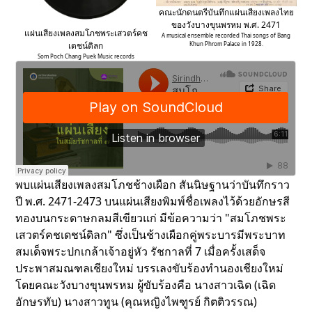
คณะนักดนตรีบันทึกแผ่นเสียงเพลงไทย
ของวังบางขุนพรหม พ.ศ. 2471
แผ่นเสียงเพลงสมโภชพระเสวตร์คช
A musical ensemble recorded Thai songs of Bang
เดชน์ดิลก
Khun Phrom Palace in 1928.
Som Poch Chang Puek Music records
พบแผ่นเสียงเพลงสมโภชช้างเผือก สันนิษฐานว่าบันทึกราว
ปี พ.ศ. 2471-2473 บนแผ่นเสียงพิมพ์ชื่อเพลงไว้ด้วยอักษรสี
ทองบนกระดาษกลมสีเขียวแก่ มีข้อความว่า "สมโภชพระ
เสวตร์คชเดชน์ดิลก" ซึ่งเป็นช้างเผือกคู่พระบารมีพระบาท
สมเด็จพระปกเกล้าเจ้าอยู่หัว รัชกาลที่ 7 เมื่อครั้งเสด็จ
ประพาสมณฑลเชียงใหม่ บรรเลงขับร้องทำนองเชียงใหม่
โดยคณะวังบางขุนพรหม ผู้ขับร้องคือ นางสาวเฉิด (เฉิด
อักษรทับ) นางสาวทูน (คุณหญิงไพฑูรย์ กิตติวรรณ)