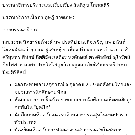
บรรณาธิการบริหารและเรียบเรียง
สันติสุข โสภณศิริ
บรรณาธิการเนื้อหา
ดุษฎี ราชเกษร
กองบรรณาธิการ
นพ.สงวน นิตยารัมภ์พงศ์ นพ.ประทีป ธนะกิจเจริญ นพ.อนันต์
โลหะพัฒนบำรุง นพ.ฟูเศรษฐ์ จงเฟื่องปริญญา นพ.อำนวย วงศ์
ศรีสุนทร พิทักษ์ กิตติอัครเสถียร นงลักษณ์ ตรงศีลสัตย์ อุไรรัตน์
กิจไพศาล นวพร ประวิชไพบูลย์ กาญจนา กิตติภัสสร ศรีประภา
ปิยะศิริศิลป์
ผลกระทบของเหตุการณ์ 6 ตุลาคม 2519 ต่อสังคมไทยและ
ขบวนการนักศึกษามหิดล
พัฒนาการการฟื้นตัวของขบวนการนักศึกษามหิดลหลังถูก
กดทับใน "ยุคมืด"
นักศึกษามหิดลกับแนวรบด้านสาธารณสุขในเขตป่าเขา
ทั่วประเทศ
บัณฑิตมหิดลกับการพัฒนางานสาธารณสุขในชนบท