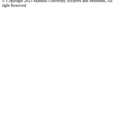
© Copyright 2025 Mahidol University Archives and Museums, All
right Reserved