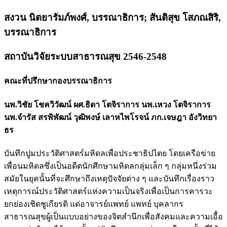
สงวน นิตยารัมภ์พงศ์, บรรณาธิการ; สันติสุข โสภณสิริ,
บรรณาธิการ
สถาบันวิจัยระบบสาธารณสุข 2546-2548
คณะที่ปรึกษากองบรรณาธิการ
นพ.วิชัย โชควิวัฒน์ ผศ.ธิดา โตจิราการ นพ.เหวง โตจิราการ
นพ.จำรัส สรพิพัฒน์ วุฒิพงษ์ เลาหไพโรจน์ ภก.เจษฎา อังวิทยา
ธร
บันทึกปูมประวัติศาสตร์มหิดลเพื่อประชาธิปไตย โดยเครือข่าย
เพื่อนมหิดลซึ่งเป็นอดีตนักศึกษามหิดลกลุ่มเล็ก ๆ กลุ่มหนึ่งร่วม
สมัยในยุคนั้นที่จะศึกษาถึงเหตุปัจจัยต่าง ๆ และบันทึกเรื่องราว
เหตุการณ์ประวัติศาสตร์แห่งความเป็นจริงเพื่อเป็นการคารวะ
ยกย่องเชิดชูเกียรติ แด่อาจารย์แพทย์ แพทย์ บุคลากร
สาธารณสุขผู้เป็นแบบอย่างของจิตสำนึกเพื่อสังคมและความเอื้อ