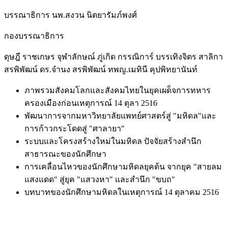
บรรณาธิการ
นพ.สงวน นิตยารัมภ์พงศ์
กองบรรณาธิการ
ดุษฎี ราชเกษร จุฬาลักษณ์ ภู่เกิด กรรณิการ์ บรรเทิงจิตร สาลิกา
สรพิพัฒน์ ดร.จำนง สรพิพัฒน์ ทพญ.เมทินี คุปพิทยานันท์
ภาพรวมสังคมโลกและสังคมไทยในยุคเผด็จการทหาร
ครองเมืองก่อนเหตุการณ์ 14 ตุลา 2516
พัฒนาการจากมหาวิทยาลัยแพทย์ศาสตร์สู่ "มหิดล"และ
การก้าวกระโดดสู่ "ศาลายา"
ระบบและโครงสร้างใหม่ในมหิดล ปัจจัยสร้างสำนึก
สาธารณะของนักศึกษา
การเคลื่อนไหวของนักศึกษามหิดลยุคต้น จากยุค "สายลม
แสงแดด" สู่ยุค "แสวงหา" และสำนึก "ขบถ"
บทบาทของนักศึกษามหิดลในเหตุการณ์ 14 ตุลาคม 2516