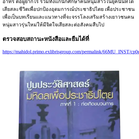
อาทร ต่อผู้ยากไร้ รวมทั้งแก่นักศึกษาคนหนุ่มสาวในยุคนั้นที่ได้
เสียสละชีวิตเพื่อปกป้องอุดมการณ์ประชาธิปไตย เพื่อประชาชน
เพื่อเป็นบทเรียนและแนวทางที่จะจรรโลงเสริมสร้างเยาวชนคน
หนุ่มสาวรุ่นใหม่ให้มีจิตใจเสียสละต่อสังคมสืบไป
ตรวจสอบสถานะหนังสือและยืมได้ที่
https://mahidol.primo.exlibrisgroup.com/permalink/66MU_INST/c