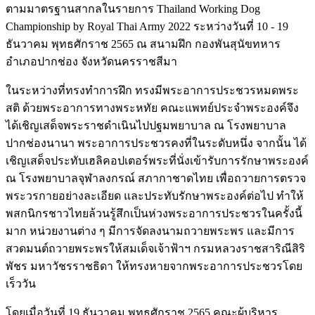
ตามมาตรฐานสากลในรายการ Thailand Working Dog
Championship by Royal Thai Army 2022 ระหว่างวันที่ 10 - 19
ธันวาคม พุทธศักราช 2565 ณ สนามฝึก กองพันสุนัขทหาร
อำเภอปากช่อง จังหวัดนครราชสีมา
ในระหว่างที่ทรงทำการฝึก ทรงมีพระอาการประชวรหมดพระ
สติ ด้วยพระอาการทางพระหทัย คณะแพทย์ประจำพระองค์จึง
ได้เชิญเสด็จพระราชดำเนินไปปฐมพยาบาล ณ โรงพยาบาล
ปากช่องนานา พระอาการประชวรคงที่ในระดับหนึ่ง จากนั้น ได้
เชิญเสด็จประทับเฮลิคอปเตอร์พระที่นั่งเข้ารับการรักษาพระองค์
ณ โรงพยาบาลจุฬาลงกรณ์ สภากาชาดไทย เพื่อถวายการตรวจ
พระวรกายอย่างละเอียด และประทับรักษาพระองค์ต่อไป ทำให้
พสกนิกรชาวไทยล้วนรู้สึกเป็นห่วงพระอาการประชวรในครั้งนี้
มาก หน่วยงานต่าง ๆ มีการจัดลงนามถวายพระพร และมีการ
สวดมนต์ถวายพระพรให้สมเด็จเจ้าฟ้าฯ กรมหลวงราชสาริณีสิริ
พัชร มหาวัชรราชธิดา ให้ทรงหายจากพระอาการประชวรโดย
เร็ววัน
โดยเมื่อวันที่ 19 ธันวาคม พุทธศักราช 2565 คณะผู้บริหาร