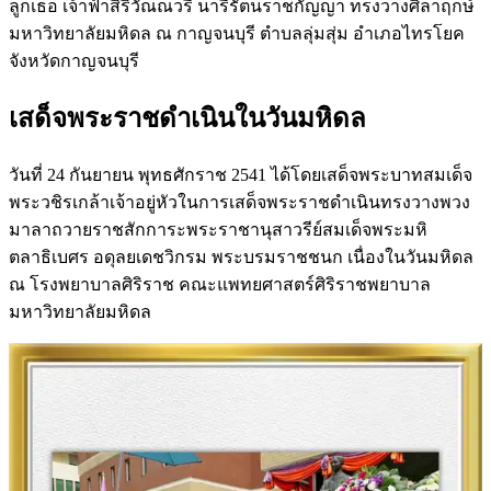
ลูกเธอ เจ้าฟ้าสิริวัณณวรี นารีรัตนราชกัญญา ทรงวางศิลาฤกษ์
มหาวิทยาลัยมหิดล ณ กาญจนบุรี ตำบลลุ่มสุ่ม อำเภอไทรโยค
จังหวัดกาญจนบุรี
เสด็จพระราชดำเนินในวันมหิดล
วันที่ 24 กันยายน พุทธศักราช 2541 ได้โดยเสด็จพระบาทสมเด็จ
พระวชิรเกล้าเจ้าอยู่หัวในการเสด็จพระราชดำเนินทรงวางพวง
มาลาถวายราชสักการะพระราชานุสาวรีย์สมเด็จพระมหิ
ตลาธิเบศร อดุลยเดชวิกรม พระบรมราชชนก เนื่องในวันมหิดล
ณ โรงพยาบาลศิริราช คณะแพทยศาสตร์ศิริราชพยาบาล
มหาวิทยาลัยมหิดล