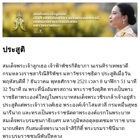
ประสูติ
สมเด็จพระเจ้าลูกเธอ เจ้าฟ้าพัชรกิติยาภา นเรนทิราเทพยวดี
กรมหลวงราชสาริณีสิริพัชร มหาวัชรราชธิดา ประสูติเมื่อวัน
พฤหัสบดีที่ 7 ธันวาคม พุทธศักราช 2521 เวลา 8 นาฬิกา 51 นาที
32 วินาที ณ พระที่นั่งอัมพรสถาน พระราชวังดุสิต ทรงเป็นพระ
ราชธิดาพระองค์ใหญ่ในพระบาทสมเด็จพระวชิรเกล้าเจ้าอยู่หัว
ประสูติแต่พระเจ้าวรวงศ์เธอ พระองค์เจ้าโสมสวลี กรมหมื่นสุทธ
นารีนาถ และทรงเป็นพระราชนัดดาพระองค์แรกในพระบาท
สมเด็จพระบรมชนกาธิเบศร มหาภูมิพลอดุลยเดชมหาราช บรม
นาถบพิตร กับสมเด็จพระนางเจ้าสิริกิติ์ พระบรมราชินีนาถ
พระบรมราชชนนีพันปีหลวง