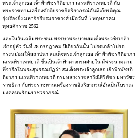
พระเจ้าลูกเธอ เจ้าฟ้าพัชรกิติยาภา นเรนทิราเทพยวดี กับ
พระราชทานเครื่องขัตติยราชอิสริยาภรณ์อันมีเกียรติคุณ
รุ่งเรืองยิ่ง มหาจักรีบรมราชวงศ์ เมื่อวันที่ 5 พฤษภาคม
พุทธศักราช 2562
และในวันเฉลิมพระชนมพรรษาพระบาทสมเด็จพระวชิรเกล้า
เจ้าอยู่หัว วันที่ 28 กรกฎาคม ปีเดียวกันนั้น โปรดเกล้าโปรด
กระหม่อมให้สถาปนา สมเด็จพระเจ้าลูกเธอ เจ้าฟ้าพัชรกิติยาภา
นเรนทิราเทพยวดี ขึ้นเป็นเจ้าฟ้าต่างกรมฝ่ายใน มีพระนามตาม
ที่จารึกในพระสุพรรณบัฏว่า สมเด็จพระเจ้าลูกเธอ เจ้าฟ้าพัชรกิ
ติยาภา นเรนทิราเทพยวดี กรมหลวงราชสาริณีสิริพัชร มหาวัชร
ราชธิดา กับพระราชทานเครื่องราชอิสริยาภรณ์อันเป็นโบราณ
มงคลนพรัตนราชวราภรณ์