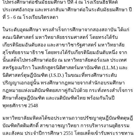
ไปทรงศึกษาต่อชั้นมัธยมศึกษา ปีที่ 4 ณ โรงเรียนฮีธฟิลด์
ประเทศอังกฤษ และทรงกลับมาศึกษาต่อในระดับมัธยมศึกษา ปี
ที่ 5 - 6 ณ โรงเรียนจิตรลดา
ในระดับอุดมศึกษา ทรงสำเร็จการศึกษาจากสองสถาบัน ได้แก่
คณะนิติศาสตร์ มหาวิทยาลัยธรรมศาสตร์ โดยทรงได้รับ
เกียรตินิยมอันดับสอง และสาขาวิชารัฐศาสตร์ มหาวิทยาลัย
สุโขทัยธรรมาธิราช โดยทรงได้รับเกียรตินิยมอันดับหนึ่ง จาก
นั้นเสด็จไปทรงศึกษาต่อยัง ณ มหาวิทยาลัยคอร์แนล ประเทศ
สหรัฐอเมริกา ในหลักสูตรนิติศาสตร์มหาบัณฑิต (LL.M.) และ
นิติศาสตร์ดุษฎีบัณฑิต (J.S.D.) ในขณะที่ทรงศึกษาระดับ
ปริญญาเอกอยู่นั้น ทรงศึกษากฎหมายจากสำนักอบรมศึกษา
กฎหมายแห่งเนติบัณฑิตยสภาคู่กันไปด้วย กระทั่งทรงสำเร็จการ
ศึกษาทั้งดุษฎีบัณฑิต และเนติบัณฑิตไทย พร้อมกันในปี
พุทธศักราช 2548
มหาวิทยาลัยมหิดลได้ขอประทานถวายปรัชญาดุษฎีบัณฑิตดุษฎี
บัณฑิตกิตติมศักดิ์ สาขาอาชญาวิทยา การบริหารงานยุติธรรม
และสังคม ประจำปีการศึกษา 2551 โดยเสด็จเข้ารับพระราชทาน