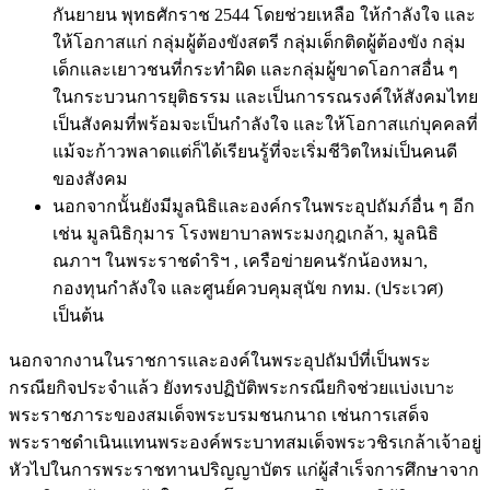
กันยายน พุทธศักราช 2544 โดยช่วยเหลือ ให้กำลังใจ และ
ให้โอกาสแก่ กลุ่มผู้ต้องขังสตรี กลุ่มเด็กติดผู้ต้องขัง กลุ่ม
เด็กและเยาวชนที่กระทำผิด และกลุ่มผู้ขาดโอกาสอื่น ๆ
ในกระบวนการยุติธรรม และเป็นการรณรงค์ให้สังคมไทย
เป็นสังคมที่พร้อมจะเป็นกำลังใจ และให้โอกาสแก่บุคคลที่
แม้จะก้าวพลาดแต่ก็ได้เรียนรู้ที่จะเริ่มชีวิตใหม่เป็นคนดี
ของสังคม
นอกจากนั้นยังมีมูลนิธิและองค์กรในพระอุปถัมภ์อื่น ๆ อีก
เช่น มูลนิธิกุมาร โรงพยาบาลพระมงกุฎเกล้า, มูลนิธิ
ณภาฯ ในพระราชดำริฯ , เครือข่ายคนรักน้องหมา,
กองทุนกำลังใจ และศูนย์ควบคุมสุนัข กทม. (ประเวศ)
เป็นต้น
นอกจากงานในราชการและองค์ในพระอุปถัมป์ที่เป็นพระ
กรณียกิจประจำแล้ว ยังทรงปฏิบัติพระกรณียกิจช่วยแบ่งเบาะ
พระราชภาระของสมเด็จพระบรมชนกนาถ เช่นการเสด็จ
พระราชดำเนินแทนพระองค์พระบาทสมเด็จพระวชิรเกล้าเจ้าอยู่
หัวไปในการพระราชทานปริญญาบัตร แก่ผู้สำเร็จการศึกษาจาก