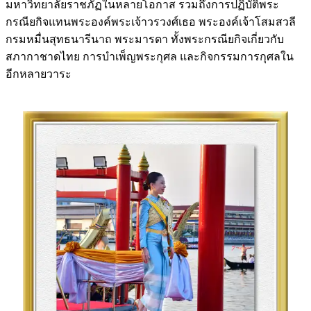
มหาวิทยาลัยราชภัฏในหลายโอกาส รวมถึงการปฏิบัติพระ
กรณียกิจแทนพระองค์พระเจ้าวรวงศ์เธอ พระองค์เจ้าโสมสวลี
กรมหมื่นสุทธนารีนาถ พระมารดา ทั้งพระกรณียกิจเกี่ยวกับ
สภากาชาดไทย การบำเพ็ญพระกุศล และกิจกรรมการกุศลใน
อีกหลายวาระ