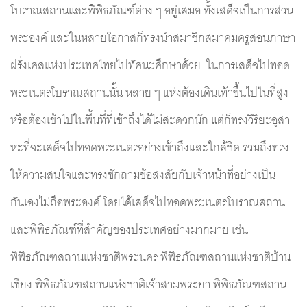
โบราณสถานและพิพิธภัณฑ์ต่าง ๆ อยู่เสมอ ทั้งเสด็จเป็นการส่วน
พระองค์ และในหลายโอกาสก็ทรงนำสมาชิกสมาคมครูสอนภาษา
ฝรั่งเศสแห่งประเทศไทยไปทัศนะศึกษาด้วย  ในการเสด็จไปทอด
พระเนตรโบราณสถานนั้น หลาย ๆ แห่งต้องเดินเท้าขึ้นไปในที่สูง
หรือต้องเข้าไปในพื้นที่ที่เข้าถึงได้ไม่สะดวกนัก แต่ก็ทรงวิริยะอุสา
หะที่จะเสด็จไปทอดพระเนตรอย่างเข้าถึงและใกล้ชิด รวมถึงทรง
ให้ความสนใจและทรงซักถามข้อสงสัยกับเจ้าหน้าที่อย่างเป็น
กันเองไม่ถือพระองค์ โดยได้เสด็จไปทอดพระเนตรโบราณสถาน
และพิพิธภัณฑ์ที่สำคัญของประเทศอย่างมากมาย เช่น 
พิพิธภัณฑสถานแห่งชาติพระนคร พิพิธภัณฑสถานแห่งชาติบ้าน
เชียง พิพิธภัณฑสถานแห่งชาติเจ้าสามพระยา พิพิธภัณฑสถาน